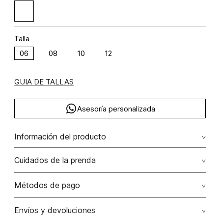
Talla
06
08
10
12
GUIA DE TALLAS
Asesoría personalizada
Información del producto
Vestido largo de tiras con insumo
Cuidados de la prenda
Composición: RAYÓN 100%
Métodos de pago
Tarjetas de crédito: Visa, Dinners, Master Card y American
Envíos y devoluciones
Express.