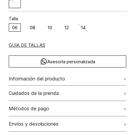
Talla
06
08
10
12
14
GUIA DE TALLAS
Asesoría personalizada
Información del producto
M35-destino malibu poliéster 84% rayón viscosa 16% 84.00%
Cuidados de la prenda
poliéster/polyester16.00% rayón viscosa/
No dejar en remojo /lavar por separado / no utilizar
Métodos de pago
detergentes con cloro / no retorcer / exprimir/ secado a
la sombra
Tarjetas de crédito: Visa, Dinners, Master Card y American
Envíos y devoluciones
Express.
No usar lejia