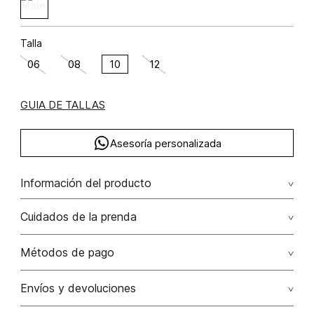
Talla
06
08
10
12
GUIA DE TALLAS
Asesoría personalizada
Información del producto
Vestido largo manga sisa rayón viscosa 93% elastano 7%
Cuidados de la prenda
93.00% rayón viscosa/7.00% elastano/elastane
Lavar a mano por separado / no dejar en remojo / no
Métodos de pago
retorcer / no planchar con vapor puede causar daño
irreversible
Tarjetas de crédito: Visa, Dinners, Master Card y American
Envíos y devoluciones
Express.
No usar lejia