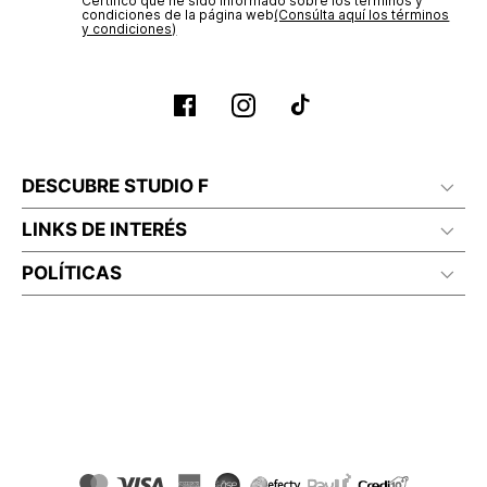
Certifico que he sido informado sobre los términos y
No planchar con vapor
condiciones de la página web‎
(Consúlta aquí los términos
y condiciones)
DESCUBRE STUDIO F
LINKS DE INTERÉS
POLÍTICAS