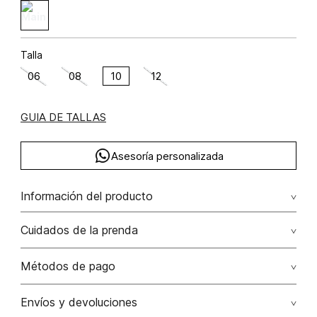
Talla
06
08
10
12
GUIA DE TALLAS
Asesoría personalizada
Información del producto
Vestido largo con amarre en espalda lino 100% 100.00%
Cuidados de la prenda
lino/linen
Lavado profesional en húmedo (w) planchar con vapor
Métodos de pago
puede causar daño irreversible
Tarjetas de crédito: Visa, Dinners, Master Card y American
Envíos y devoluciones
No lavar
Express.