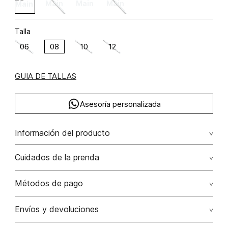
Talla
06
08
10
12
GUIA DE TALLAS
Asesoría personalizada
Información del producto
Vestido largo tiras viscosa 92% elastano 8% 92.00%
Cuidados de la prenda
viscosa/viscose8.00% elastano/elastane
Lavar a mano por separado / no dejar en remojo / no
Métodos de pago
retorcer / no planchar con vapor puede causar daño
irreversible
Tarjetas de crédito: Visa, Dinners, Master Card y American
Envíos y devoluciones
Express.
No usar lejia