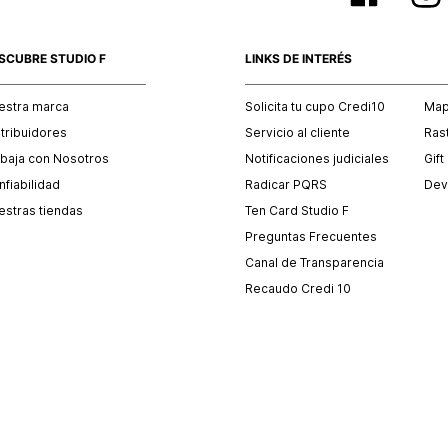
SCUBRE STUDIO F
LINKS DE INTERÉS
estra marca
Solicita tu cupo Credi10
Mapa
stribuidores
Servicio al cliente
Ras
abaja con Nosotros
Notificaciones judiciales
Gift
fiabilidad
Radicar PQRS
Dev
estras tiendas
Ten Card Studio F
Preguntas Frecuentes
Canal de Transparencia
Recaudo Credi 10