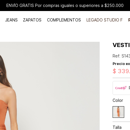
ENVÍO GRATIS Por compras iguales o superiores a $250.000
JEANS
ZAPATOS
COMPLEMENTOS
LEGADO STUDIO F
VEST
Ref
:
S14
Precio ex
$
339
Color
Talla