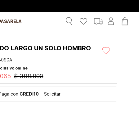
PASARELA
IDO LARGO UN SOLO HOMBRO
3090A
clusivo online
.
065
$
398
.
900
Paga con
CREDI10
Solicitar