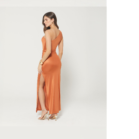
N
mayorista
de compra
que fue e
N
a través
de (15) d
N
Devoluc
L
mismo em
empaque d
empaque 
S
no se vea
El costo 
N
Recuerda 
agente de
posterior
acordada