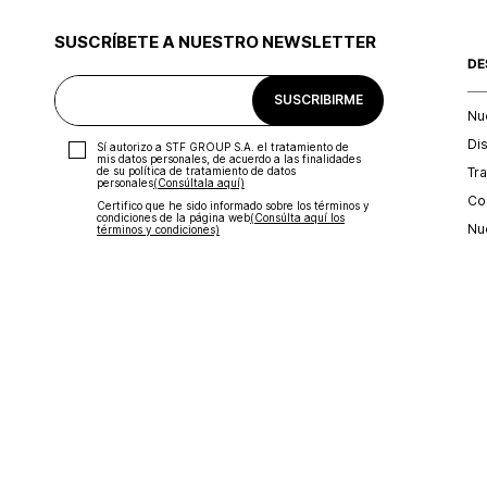
SUSCRÍBETE A NUESTRO NEWSLETTER
DE
SUSCRIBIRME
Nu
Di
Sí autorizo a STF GROUP S.A. el tratamiento de
mis datos personales, de acuerdo a las finalidades
Tr
de su política de tratamiento de datos
personales‎
(Consúltala aquí)
Con
Certifico que he sido informado sobre los términos y
condiciones de la página web‎
(Consúlta aquí los
Nu
términos y condiciones)