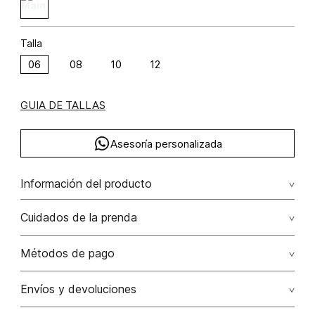
Talla
06
08
10
12
GUIA DE TALLAS
Asesoría personalizada
Información del producto
Cuidados de la prenda
Composición: VISCOSA 51% POLIAMIDA 49%
Lavado profesional en seco. evite el roce de la prenda
Métodos de pago
con accesorios ya que ocasiona daños irreversibles
Tarjetas de crédito: Visa, Dinners, Master Card y American
Envíos y devoluciones
No lavar
Express.