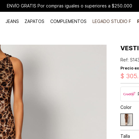
ENVÍO GRATIS Por compras iguales o superiores a $250.000
JEANS
ZAPATOS
COMPLEMENTOS
LEGADO STUDIO F
VESTI
Ref
:
S14
Precio ex
$
305
.
Color
Talla