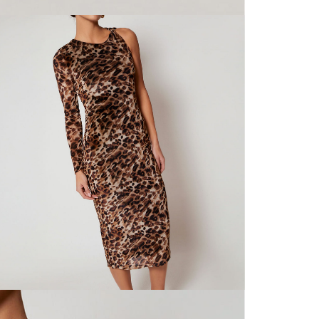
N
mayorista
de compra
que fue e
N
a través
de (15) d
N
Devoluc
L
mismo em
empaque d
empaque 
S
no se vea
El costo 
N
Recuerda 
agente de
posterior
acordada