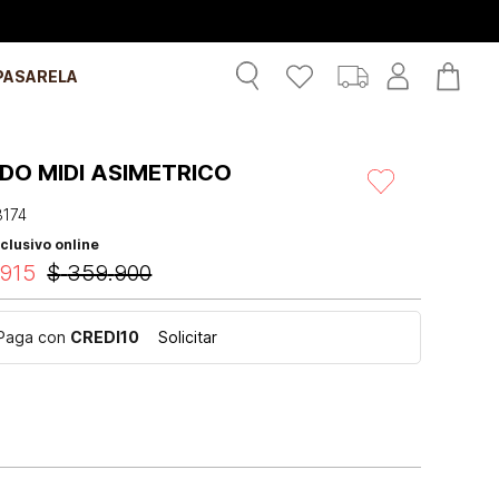
PASARELA
DO MIDI ASIMETRICO
3174
clusivo online
915
$
359
.
900
Paga con
CREDI10
Solicitar