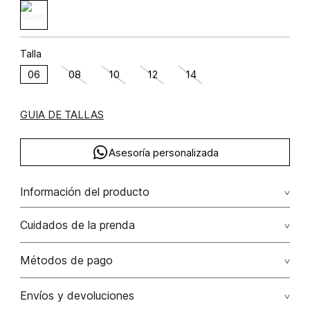
Talla
06
08
10
12
14
GUIA DE TALLAS
Asesoría personalizada
Información del producto
Vestido midi con botones delanteros lino 100% 100.00%
Cuidados de la prenda
lino/linen
Lavar a mano por separado / no dejar en remojo / no
Métodos de pago
retorcer / no planchar con vapor puede causar daño
irreversible
Tarjetas de crédito: Visa, Dinners, Master Card y American
Envíos y devoluciones
Express.