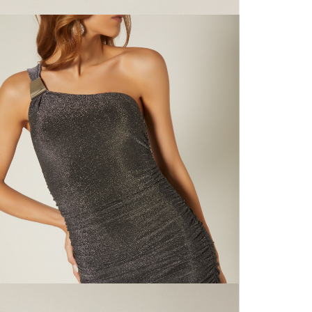
N
mayorista
de compra
que fue e
N
a través
de (15) d
N
Devoluc
L
mismo em
empaque d
empaque 
S
no se vea
El costo 
N
Recuerda 
agente de
posterior
acordada