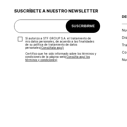
SUSCRÍBETE A NUESTRO NEWSLETTER
DE
SUSCRIBIRME
Nu
Di
Sí autorizo a STF GROUP S.A. el tratamiento de
mis datos personales, de acuerdo a las finalidades
Tr
de su política de tratamiento de datos
personales‎
(Consúltala aquí)
Con
Certifico que he sido informado sobre los términos y
condiciones de la página web‎
(Consúlta aquí los
Nu
términos y condiciones)