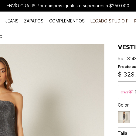
ENVÍO GRATIS Por compras iguales o superiores a $250.000
JEANS
ZAPATOS
COMPLEMENTOS
LEGADO STUDIO F
ro
VEST
Ref
:
S14
Precio ex
$
329
Color
Talla