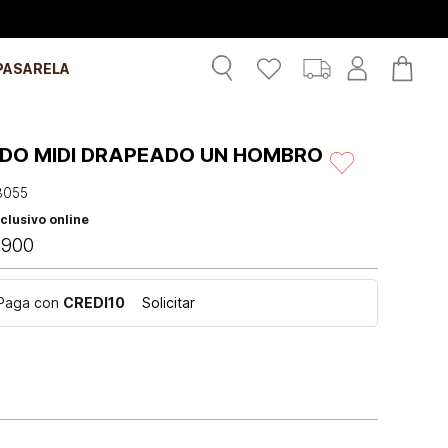
PASARELA
IDO MIDI DRAPEADO UN HOMBRO
3055
clusivo online
.
900
Paga con
CREDI10
Solicitar