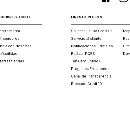
SCUBRE STUDIO F
LINKS DE INTERÉS
estra marca
Solicita tu cupo Credi10
Mapa
stribuidores
Servicio al cliente
Ras
abaja con Nosotros
Notificaciones judiciales
Gift
fiabilidad
Radicar PQRS
Dev
estras tiendas
Ten Card Studio F
Preguntas Frecuentes
Canal de Transparencia
Recaudo Credi 10