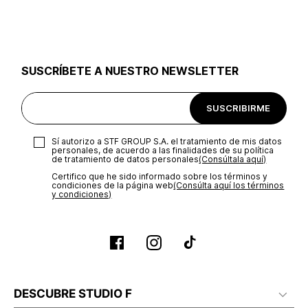
utilizar el mismo empaque en que te entregamos tu pedido o
utilizar un empaque de tu preferencia, sin embargo es
importante que el empaque sea el adecuado según la
naturaleza del producto para que no se vea afectada su
integridad durante el proceso de transporte. El costo del
SUSCRÍBETE A NUESTRO NEWSLETTER
transporte será asumido por STF GROUP S.A.
Recuerda que para el trámite del envío deberás contactarte
SUSCRIBIRME
con un agente de servicio al cliente quien te indicará los
pasos a seguir y posteriormente programará la recogida del
producto en la dirección acordada.
Sí autorizo a STF GROUP S.A. el tratamiento de mis datos
personales, de acuerdo a las finalidades de su política
de tratamiento de datos personales‎
(Consúltala aquí)
Certifico que he sido informado sobre los términos y
condiciones de la página web‎
(Consúlta aquí los términos
y condiciones)
DESCUBRE STUDIO F