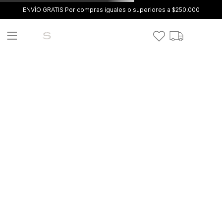
ENVÍO GRATIS Por compras iguales o superiores a $250.000