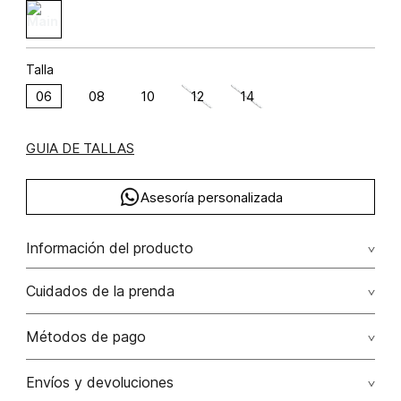
Talla
06
08
10
12
14
GUIA DE TALLAS
Asesoría personalizada
Información del producto
rayón 100% 100.00% rayón/rayon
Cuidados de la prenda
Lavar a mano por separado / no dejar en remojo / no
Métodos de pago
retorcer / no planchar con vapor puede causar daño
irreversible
Tarjetas de crédito: Visa, Dinners, Master Card y American
Envíos y devoluciones
Express.