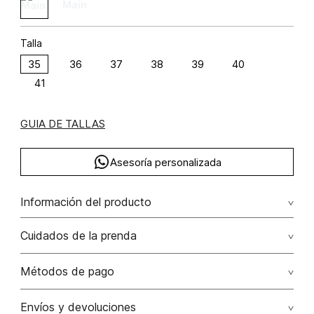
Talla
35
36
37
38
39
40
41
GUIA DE TALLAS
Asesoría personalizada
Información del producto
F06-valentine day 100.00% /
Cuidados de la prenda
Métodos de pago
Tarjetas de crédito: Visa, Dinners, Master Card y American
Envíos y devoluciones