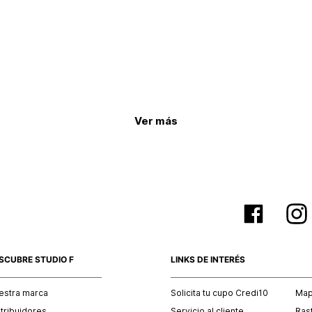
Ver más
SCUBRE STUDIO F
LINKS DE INTERÉS
estra marca
Solicita tu cupo Credi10
Mapa
stribuidores
Servicio al cliente
Ras