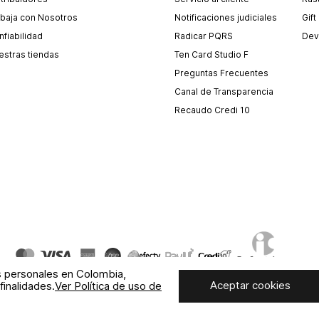
abaja con Nosotros
Notificaciones judiciales
Gift
fiabilidad
Radicar PQRS
Dev
estras tiendas
Ten Card Studio F
Preguntas Frecuentes
Canal de Transparencia
Recaudo Credi 10
s personales en Colombia,
Aceptar cookies
finalidades.
Ver Política de uso de
© COPYRIGHT 2020 STF GROUP S.A. TODOS LOS DERECHOS RESERVADOS