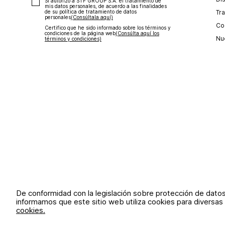
Sí autorizo a STF GROUP S.A. el tratamiento de
mis datos personales, de acuerdo a las finalidades
Tr
de su política de tratamiento de datos
personales‎
(Consúltala aquí)
Con
Certifico que he sido informado sobre los términos y
condiciones de la página web‎
(Consúlta aquí los
Nu
términos y condiciones)
De conformidad con la legislación sobre protección de dato
informamos que este sitio web utiliza cookies para diversas 
cookies.