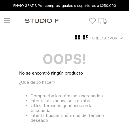
ENVÍO GRATIS Por compras iguales o superiores a $250.000
ORDENAR POR
OOPS!
No se encontró ningún producto
¿Qué debo hacer?
Comprueba los términos ingresados
Intenta utilizar una sola palabra
Utiliza términos genéricos en la
búsqueda
Intenta buscar sinónimos del término
deseado