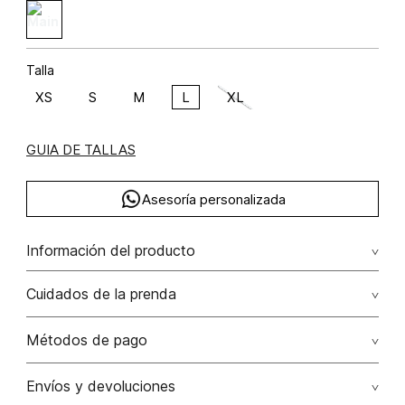
Talla
XS
S
M
L
XL
GUIA DE TALLAS
Asesoría personalizada
Información del producto
Blusa crop de lentejuelas y tiras poliéster 97% elastano 3%
Cuidados de la prenda
97.00% poliéster/polyester3.00% elastano/elastane
No dejar en remojo /lavar por separado / no utilizar
Métodos de pago
detergentes con cloro / no retorcer / exprimir/ secado a
la sombra
Tarjetas de crédito: Visa, Dinners, Master Card y American
Envíos y devoluciones
Express.