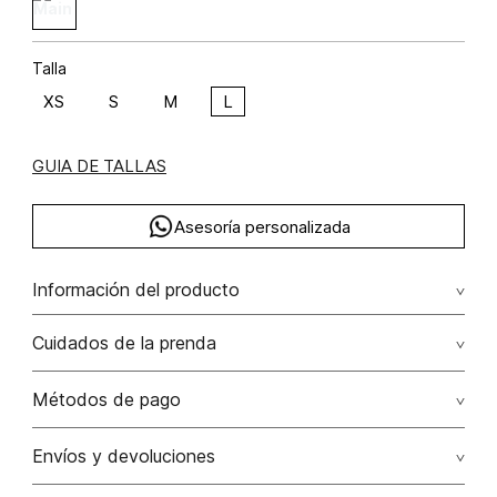
Talla
XS
S
M
L
GUIA DE TALLAS
Asesoría personalizada
Información del producto
M33-jacquard logomania viscosa 58% rayón 42% 58.00%
Cuidados de la prenda
viscosa/viscose42.00% rayón/rayon
Lavado profesional en húmedo (w) planchar con vapor
Métodos de pago
puede causar daño irreversible
Tarjetas de crédito: Visa, Dinners, Master Card y American
Envíos y devoluciones
No lavar
Express.