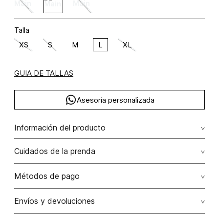
Talla
XS
S
M
L
XL
GUIA DE TALLAS
Asesoría personalizada
Información del producto
Body con amarre poliamida 90% elastano 10% 90.00%
Cuidados de la prenda
poliamida/polyamide10.00% elastano/elastane
No dejar en remojo /lavar por separado / no utilizar
Métodos de pago
detergentes con cloro / no retorcer / exprimir/ secado a
la sombra
Tarjetas de crédito: Visa, Dinners, Master Card y American
Envíos y devoluciones
Express.
No usar lejia