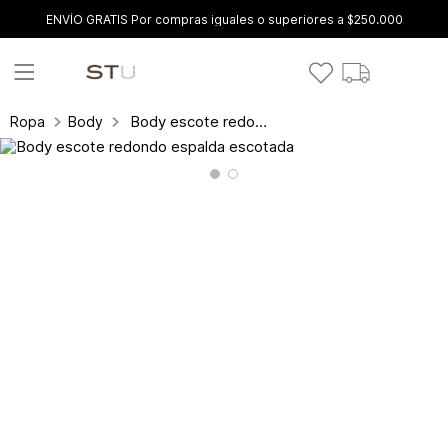
ENVÍO GRATIS Por compras iguales o superiores a $250.000
Body escote redondo espalda escotada
Ropa
Body