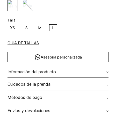
Talla
XS
S
M
L
GUIA DE TALLAS
Asesoría personalizada
Información del producto
Body escote redondo espalda escotada poliéster 95%
Cuidados de la prenda
elastano 5% 95.00% poliéster/polyester5.00%
elastano/elastane
No dejar en remojo /lavar por separado / no utilizar
Métodos de pago
detergentes con cloro / no retorcer / exprimir/ secado a
la sombra
Tarjetas de crédito: Visa, Dinners, Master Card y American
Envíos y devoluciones
Express.