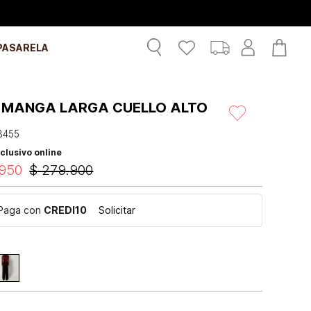
PASARELA
 MANGA LARGA CUELLO ALTO
3455
clusivo online
950
$
279
.
900
Paga con
CREDI10
Solicitar