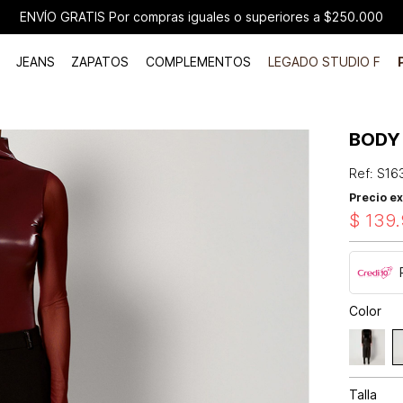
ENVÍO GRATIS Por compras iguales o superiores a $250.000
JEANS
ZAPATOS
COMPLEMENTOS
LEGADO STUDIO F
BODY
Ref
:
S16
Precio ex
$
139
.
Color
Talla