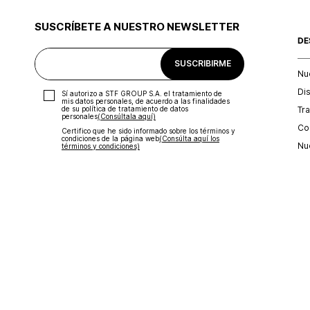
SUSCRÍBETE A NUESTRO NEWSLETTER
DE
SUSCRIBIRME
Nu
Di
Sí autorizo a STF GROUP S.A. el tratamiento de
mis datos personales, de acuerdo a las finalidades
Tr
de su política de tratamiento de datos
personales‎
(Consúltala aquí)
Con
Certifico que he sido informado sobre los términos y
condiciones de la página web‎
(Consúlta aquí los
Nu
términos y condiciones)