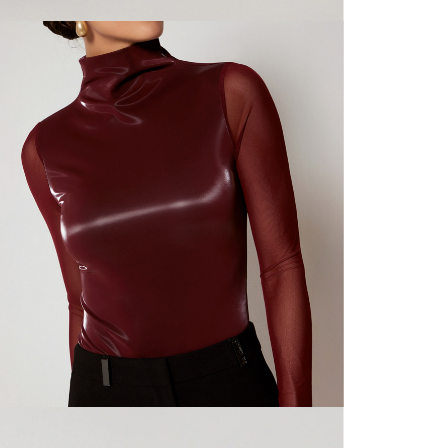
N
mayorista
de compra
que fue e
N
a través
de (15) d
N
Devoluc
N
mismo em
empaque d
empaque 
N
no se vea
El costo 
L
Recuerda 
agente de
posterior
acordada