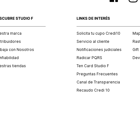
SCUBRE STUDIO F
LINKS DE INTERÉS
estra marca
Solicita tu cupo Credi10
Mapa
stribuidores
Servicio al cliente
Ras
abaja con Nosotros
Notificaciones judiciales
Gift
fiabilidad
Radicar PQRS
Dev
estras tiendas
Ten Card Studio F
Preguntas Frecuentes
Canal de Transparencia
Recaudo Credi 10