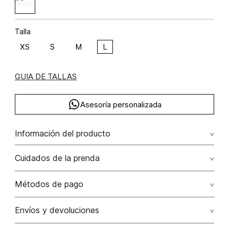
Talla
XS
S
M
L
GUIA DE TALLAS
Asesoría personalizada
Información del producto
C49-leopard glamuroso poliéster 94% elastano 6% 94.00%
Cuidados de la prenda
poliéster/polyester6.00% elastano/elastane
No dejar en remojo /lavar por separado / no utilizar
Métodos de pago
detergentes con cloro / no retorcer / exprimir/ secado a
la sombra
Tarjetas de crédito: Visa, Dinners, Master Card y American
Envíos y devoluciones
Express.
No usar lejia