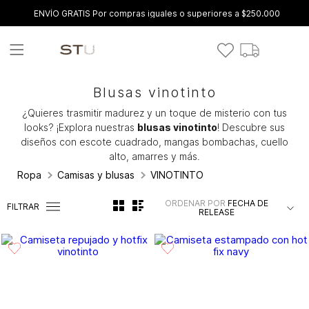
ENVÍO GRATIS Por compras iguales o superiores a $250.000
Blusas vinotinto
¿Quieres trasmitir madurez y un toque de misterio con tus
looks? ¡Explora nuestras
blusas vinotinto
! Descubre sus
diseños con escote cuadrado, mangas bombachas, cuello
alto, amarres y más.
Ropa
Camisas y blusas
VINOTINTO
ORDENAR POR
FECHA DE
FILTRAR
RELEASE