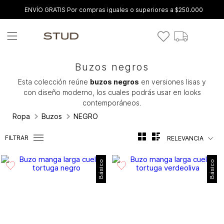
ENVÍO GRATIS Por compras iguales o superiores a $250.000
Buzos negros
Esta colección reúne
buzos negros
en versiones lisas y
con diseño moderno, los cuales podrás usar en looks
contemporáneos.
Ropa
Buzos
NEGRO
FILTRAR
RELEVANCIA
Básico
Básico