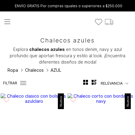
ENVÍO GRATIS Por compras iguales o superiores a $250.000
Chalecos azules
Explora
chalecos azules
en tonos denim, navy y azul
profundo que aportan frescura y estilo al look. ¡Encuentra
diferentes diseños de moda!
Ropa
Chalecos
AZUL
FILTRAR
RELEVANCIA
Nuevo
Nuevo