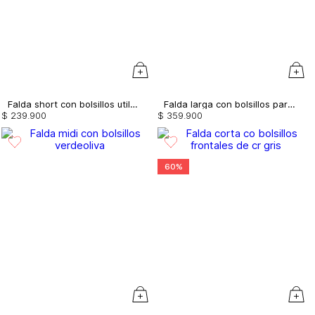
Falda short con bolsillos utilitarios
Falda larga con bolsillos parche grandes
$
239
.
900
$
359
.
900
60%