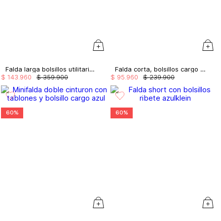
Falda larga bolsillos utilitarios tiras
Falda corta, bolsillos cargo color
$
143
.
960
$
359
.
900
$
95
.
960
$
239
.
900
60%
60%