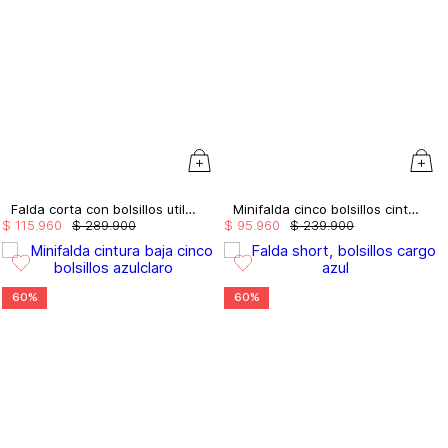
Falda corta con bolsillos utilitarios
Minifalda cinco bolsillos cinta studio f
$
115
.
960
$
289
.
900
$
95
.
960
$
239
.
900
60%
60%