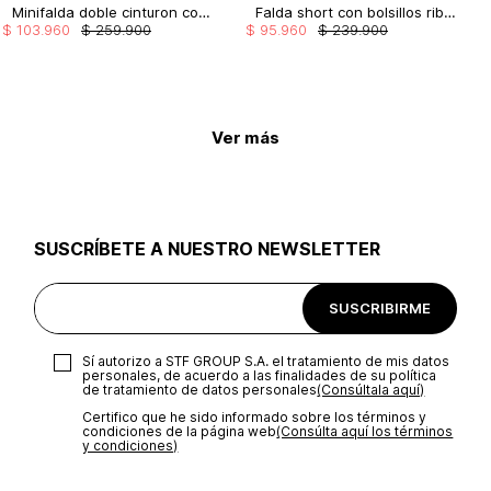
Minifalda doble cinturon con tablones y bolsillo cargo
Falda short con bolsillos ribete
$
103
.
960
$
259
.
900
$
95
.
960
$
239
.
900
Ver más
SUSCRÍBETE A NUESTRO NEWSLETTER
SUSCRIBIRME
Sí autorizo a STF GROUP S.A. el tratamiento de mis datos
personales, de acuerdo a las finalidades de su política
de tratamiento de datos personales‎
(Consúltala aquí)
Certifico que he sido informado sobre los términos y
condiciones de la página web‎
(Consúlta aquí los términos
y condiciones)