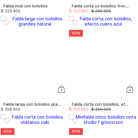
Falda midi con bolsillos
Falda corta co bolsillos frontales de cr
$
329
.
900
$
103
.
960
$
259
.
900
60%
Falda larga con bolsillos grandes
Falda corta con bolsillos, efecto cuero
$
398
.
900
$
103
.
960
$
259
.
900
60%
60%