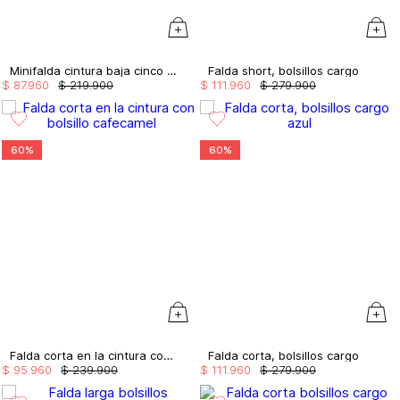
Minifalda cintura baja cinco bolsillos
Falda short, bolsillos cargo
$
87
.
960
$
219
.
900
$
111
.
960
$
279
.
900
60%
60%
Falda corta en la cintura con bolsillo
Falda corta, bolsillos cargo
$
95
.
960
$
239
.
900
$
111
.
960
$
279
.
900