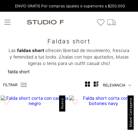
ENVÍO GRATIS Por compras iguales o superiores a $250.000
Faldas short
Las
faldas short
ofrecen libertad de movimiento, frescura
y feminidad a tus looks. ¡Úsalas con tops ajustados, blusas
ligeras o tenis para un outfit casual chic!
falda short
FILTRAR
RELEVANCIA
Nuevo
Mabel Cartagena