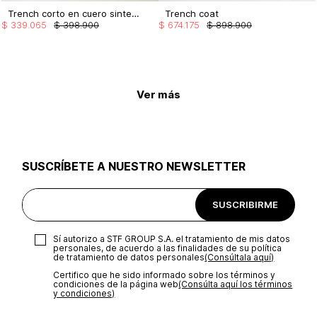
Trench corto en cuero sintetico
Trench coat
$
339
.
065
$
398
.
900
$
674
.
175
$
898
.
900
Ver más
SUSCRÍBETE A NUESTRO NEWSLETTER
SUSCRIBIRME
Sí autorizo a STF GROUP S.A. el tratamiento de mis datos
personales, de acuerdo a las finalidades de su política
de tratamiento de datos personales‎
(Consúltala aquí)
Certifico que he sido informado sobre los términos y
condiciones de la página web‎
(Consúlta aquí los términos
y condiciones)