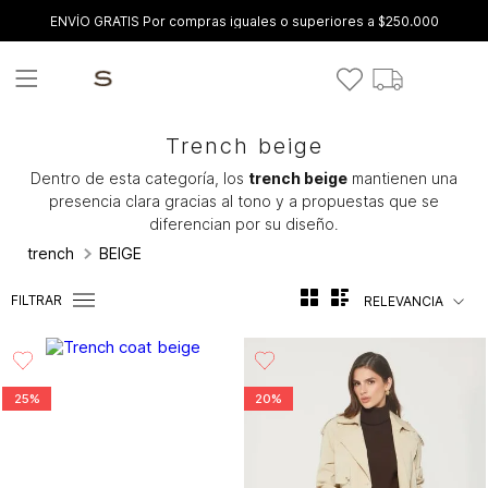
ENVÍO GRATIS Por compras iguales o superiores a $250.000
Trench beige
Dentro de esta categoría, los
trench beige
mantienen una
presencia clara gracias al tono y a propuestas que se
diferencian por su diseño.
trench
BEIGE
FILTRAR
RELEVANCIA
25%
20%