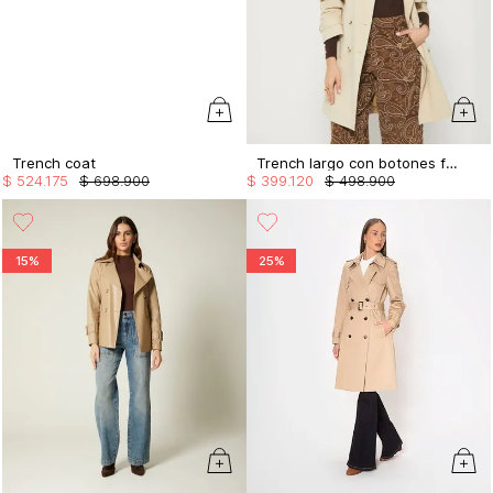
Trench coat
Trench largo con botones frontales
$
524
.
175
$
698
.
900
$
399
.
120
$
498
.
900
15%
25%