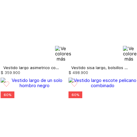
Vestido largo asimetrico con flecos
Vestido sisa largo, bolsillos y correa
$
359
.
900
$
498
.
900
60%
60%