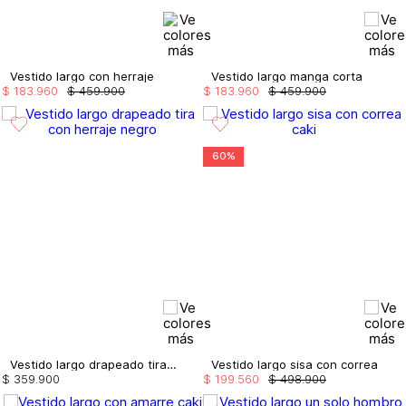
Vestido largo con herraje
Vestido largo manga corta
$
183
.
960
$
459
.
900
$
183
.
960
$
459
.
900
60%
Vestido largo drapeado tira con herraje
Vestido largo sisa con correa
$
359
.
900
$
199
.
560
$
498
.
900