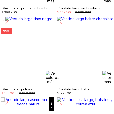
Vestido largo un solo hombro
Vestido largo un hombro drapeado
$
398
.
900
$
119
.
560
$
298
.
900
60%
Vestido largo tiras
Vestido largo halter
$
103
.
960
$
259
.
900
$
298
.
900
Nuevo