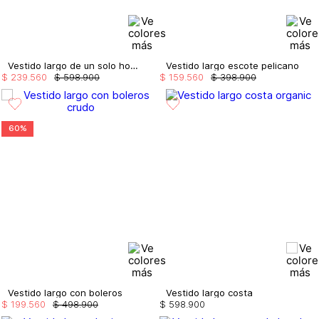
Vestido largo de un solo hombro
Vestido largo escote pelicano
$
239
.
560
$
598
.
900
$
159
.
560
$
398
.
900
60%
Vestido largo con boleros
Vestido largo costa
$
199
.
560
$
498
.
900
$
598
.
900