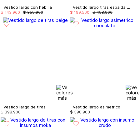
Vestido largo con hebilla
Vestido largo tiras espalda enresortada
$
143
.
960
$
359
.
900
$
199
.
560
$
498
.
900
Vestido largo de tiras
Vestido largo asimetrico
$
398
.
900
$
398
.
900