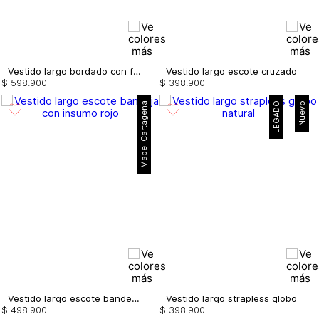
Vestido largo bordado con flecos
Vestido largo escote cruzado
$
598
.
900
$
398
.
900
Mabel Cartagena
LEGADO
Nuevo
Vestido largo escote bandeja con insumo
Vestido largo strapless globo
$
498
.
900
$
398
.
900