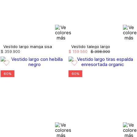
Vestido largo manga sisa
Vestido talego largo
$
359
.
900
$
159
.
560
$
398
.
900
60%
60%