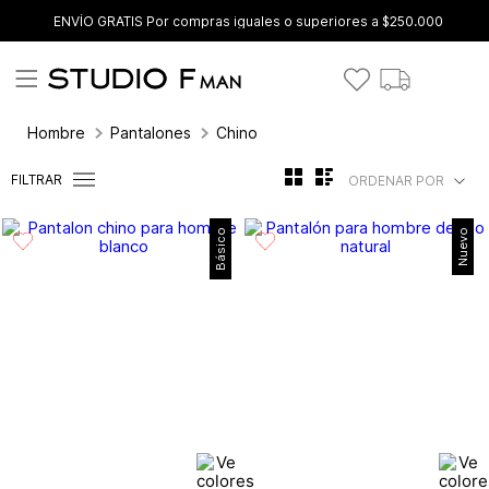
ENVÍO GRATIS Por compras iguales o superiores a $250.000
Hombre
Pantalones
Chino
FILTRAR
ORDENAR POR
Básico
Nuevo