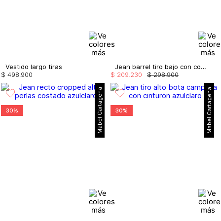
Vestido largo tiras
Jean barrel tiro bajo con cortes
$
498
.
900
$
209
.
230
$
298
.
900
Mabel Cartagena
Mabel Cartagena
30%
30%