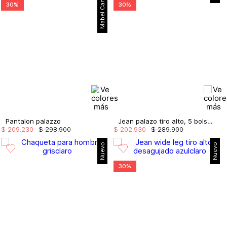
Mabel Cartagena
30%
30%
Pantalon palazzo
Jean palazo tiro alto, 5 bolsillos
$
209
.
230
$
298
.
900
$
202
.
930
$
289
.
900
Nuevo
Nuevo
30%