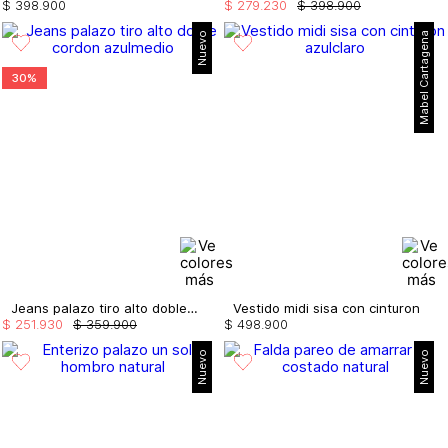
$
398
.
900
$
279
.
230
$
398
.
900
Nuevo
Mabel Cartagena
30%
Jeans palazo tiro alto doble cordon
Vestido midi sisa con cinturon
$
251
.
930
$
359
.
900
$
498
.
900
Nuevo
Nuevo