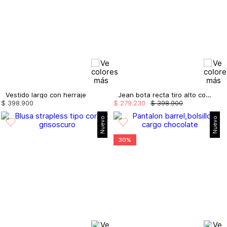
Vestido largo con herraje
Jean bota recta tiro alto con cristales
$
398
.
900
$
279
.
230
$
398
.
900
Nuevo
Nuevo
30%