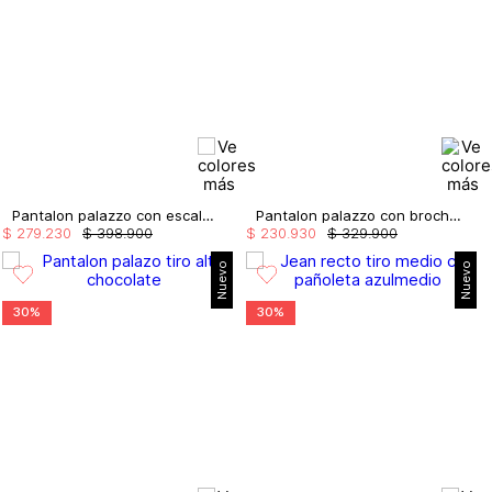
Pantalon palazzo con escalerilla
Pantalon palazzo con broches
$
279
.
230
$
398
.
900
$
230
.
930
$
329
.
900
Nuevo
Nuevo
30%
30%