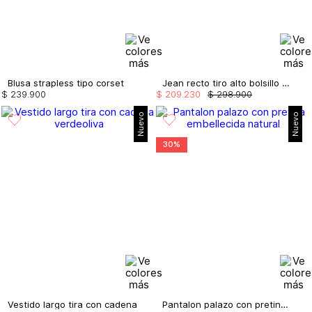
Blusa strapless tipo corset
Jean recto tiro alto bolsillo en crochet
$
239
.
900
$
209
.
230
$
298
.
900
Nuevo
Nuevo
30%
Vestido largo tira con cadena
Pantalon palazo con pretina embellecida