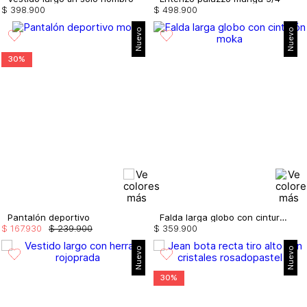
$
398
.
900
$
498
.
900
Nuevo
Nuevo
30%
Pantalón deportivo
Falda larga globo con cinturón
$
167
.
930
$
239
.
900
$
359
.
900
Nuevo
Nuevo
30%