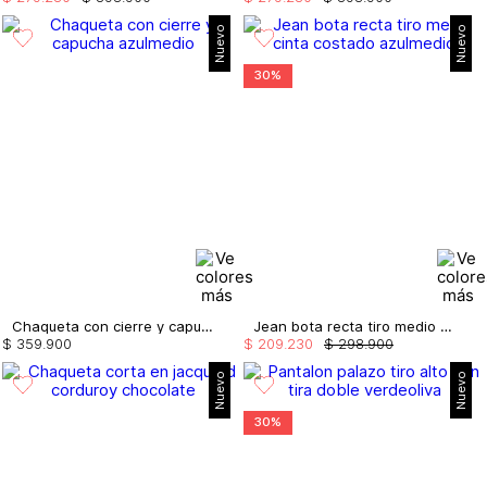
Nuevo
Nuevo
30%
Chaqueta con cierre y capucha
Jean bota recta tiro medio cinta costado
$
359
.
900
$
209
.
230
$
298
.
900
Nuevo
Nuevo
30%