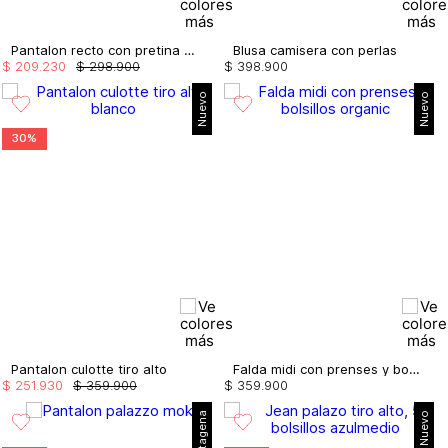
Pantalon recto con pretina en satin
Blusa camisera con perlas
$
209
.
230
$
298
.
900
$
398
.
900
Nuevo
Nuevo
30%
Pantalon culotte tiro alto
Falda midi con prenses y bolsillos
$
251
.
930
$
359
.
900
$
359
.
900
Nuevo