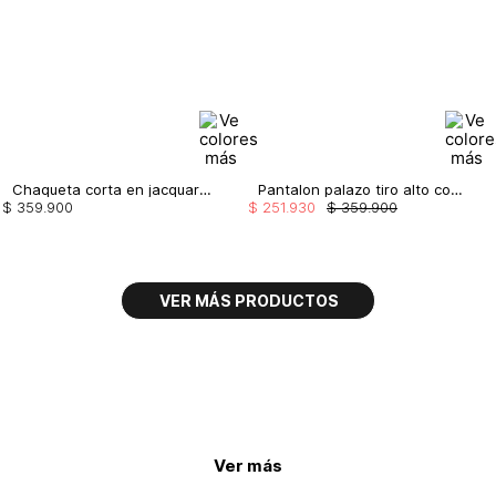
Chaqueta corta en jacquard corduroy
Pantalon palazo tiro alto con tira doble
$
359
.
900
$
251
.
930
$
359
.
900
Ver más