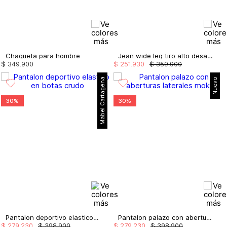
Chaqueta para hombre
Jean wide leg tiro alto desagujado
$
349
.
900
$
251
.
930
$
359
.
900
Mabel Cartagena
Nuevo
30%
30%
Pantalon deportivo elastico en botas
Pantalon palazo con aberturas laterales
$
279
.
230
$
398
.
900
$
279
.
230
$
398
.
900