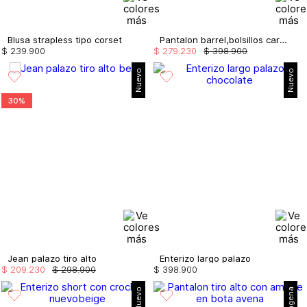
Blusa strapless tipo corset
Pantalon barrel,bolsillos cargo
$
239
.
900
$
279
.
230
$
398
.
900
Nuevo
Nuevo
30%
Jean palazo tiro alto
Enterizo largo palazo
$
209
.
230
$
298
.
900
$
398
.
900
Nuevo