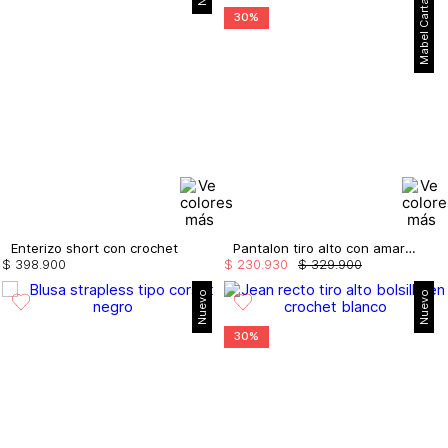
Mabel Cartagena
30%
Enterizo short con crochet
Pantalon tiro alto con amarre en bota
$
398
.
900
$
230
.
930
$
329
.
900
Nuevo
Nuevo
30%