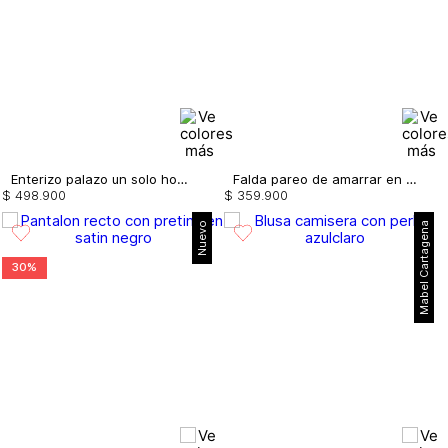
Enterizo palazo un solo hombro
Falda pareo de amarrar en costado
$
498
.
900
$
359
.
900
Nuevo
Mabel Cartagena
30%