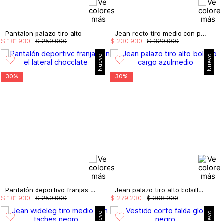
Pantalon palazo tiro alto
Jean recto tiro medio con pañoleta
$
181
.
930
$
259
.
900
$
230
.
930
$
329
.
900
Nuevo
Nuevo
30%
30%
Pantalón deportivo franjas en el lateral
Jean palazo tiro alto bolsillo cargo
$
181
.
930
$
259
.
900
$
279
.
230
$
398
.
900
Nuevo
Nuevo