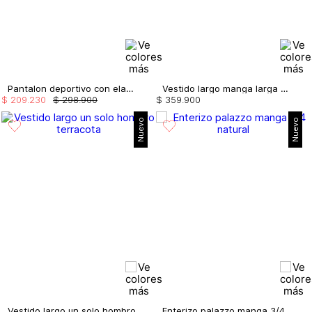
Pantalon deportivo con elastico
Vestido largo manga larga con drapeado
$
209
.
230
$
298
.
900
$
359
.
900
Nuevo
Nuevo
Vestido largo un solo hombro
Enterizo palazzo manga 3/4