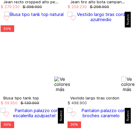
Jean recto cropped alto perlas costado
Jean tiro alto bota campana con cinturon
$
279
.
230
$
398
.
900
$
209
.
230
$
298
.
900
Nuevo
50%
Blusa tipo tank top
Vestido largo tiras cordon
$
69
.
950
$
139
.
900
$
498
.
900
Nuevo
Nuevo
30%
30%