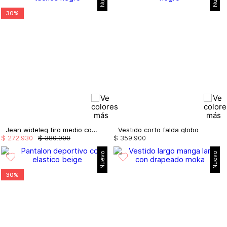
30%
Jean wideleg tiro medio con taches
Vestido corto falda globo
$
272
.
930
$
389
.
900
$
359
.
900
Nuevo
Nuevo
30%