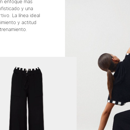
 un enfoque más
sofisticado y una
tivo. La línea ideal
imiento y actitud
trenamiento.