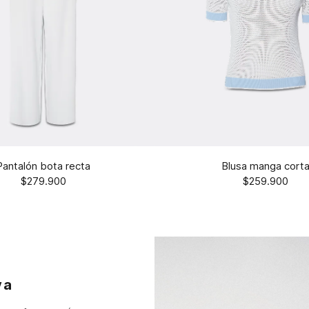
Pantalón bota recta
Blusa manga cort
$279.900
$259.900
va