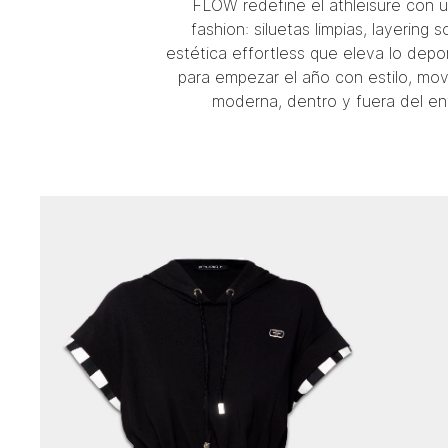
FLOW redefine el athleisure con
fashion: siluetas limpias, layering 
estética effortless que eleva lo depor
para empezar el año con estilo, mov
moderna, dentro y fuera del en