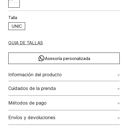
Talla
UNIC
GUIA DE TALLAS
Asesoría personalizada
Información del producto
Sobre metalizado
Cuidados de la prenda
Solamente quitar polvo con paño seco.
Métodos de pago
No lavar
Tarjetas de crédito: Visa, Dinners, Master Card y American
Envíos y devoluciones
Express.
No usar lejia