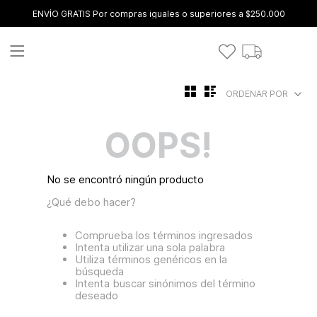
ENVÍO GRATIS Por compras iguales o superiores a $250.000
ORDENAR POR
OOPS!
No se encontró ningún producto
¿Qué debo hacer?
Comprueba los términos ingresados
Intenta utilizar una sola palabra
Utiliza términos genéricos en la
búsqueda
Intenta buscar sinónimos del término
deseado