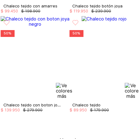
Chaleco tejido con amarres
Chaleco tejido botón joya
$
99
.
450
$
198
.
900
$
119
.
950
$
239
.
900
50%
50%
Chaleco tejido con boton joya
Chaleco tejido
$
139
.
950
$
279
.
900
$
89
.
950
$
179
.
900