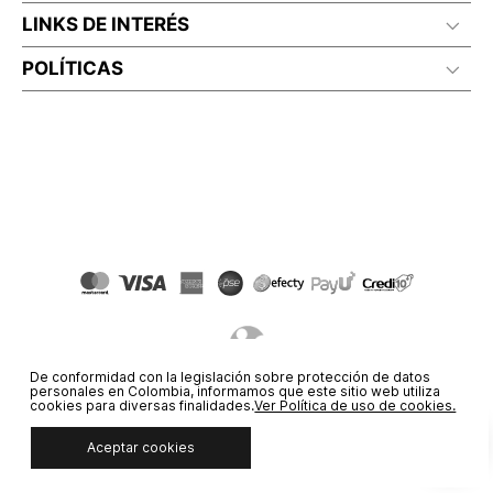
LINKS DE INTERÉS
POLÍTICAS
De conformidad con la legislación sobre protección de datos
personales en Colombia, informamos que este sitio web utiliza
cookies para diversas finalidades.
Ver Política de uso de cookies.
© COPYRIGHT 2020 STF GROUP S.A. TODOS LOS DERECHOS
Aceptar cookies
RESERVADOS.