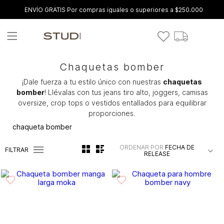
ENVÍO GRATIS Por compras iguales o superiores a $250.000
Chaquetas bomber
¡Dale fuerza a tu estilo único con nuestras
chaquetas
bomber
! Llévalas con tus jeans tiro alto, joggers, camisas
oversize, crop tops o vestidos entallados para equilibrar
proporciones.
chaqueta bomber
ORDENAR POR
FECHA DE
FILTRAR
RELEASE