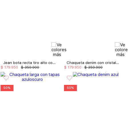
Jean bota recta tiro alto con cristales
Chaqueta denim con cristales
$
179
.
950
$
359
.
900
$
179
.
950
$
359
.
900
50%
50%