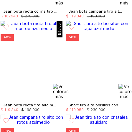
Jean bota recta collins tiro alto 5 bolsillos
Jean bota campana tiro alto bardot
$
167
.
940
$
279
.
900
$
119
.
340
$
198
.
900
Básico
40%
50%
Jean bota recta tiro alto monroe
Short tiro alto bolsillos con tapa
$
119
.
340
$
198
.
900
$
119
.
950
$
239
.
900
50%
50%