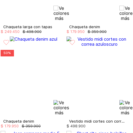
Chaqueta larga con tapas
Chaqueta denim
$
249
.
450
$
498
.
900
$
179
.
950
$
359
.
900
50%
Chaqueta denim
Vestido midi cortes con correa
$
179
.
950
$
359
.
900
$
498
.
900