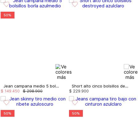
50%
Jean campana medio 5 bolsillos borla
Short alto cinco bolsillos destroyed
$
149
.
450
$
298
.
900
$
229
.
900
50%
50%