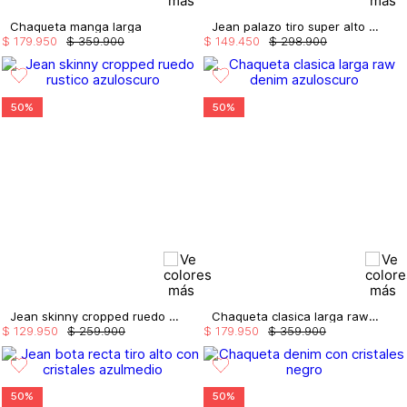
Chaqueta manga larga
Jean palazo tiro super alto hebillas
$
179
.
950
$
359
.
900
$
149
.
450
$
298
.
900
50%
50%
Jean skinny cropped ruedo rustico
Chaqueta clasica larga raw denim
$
129
.
950
$
259
.
900
$
179
.
950
$
359
.
900
50%
50%