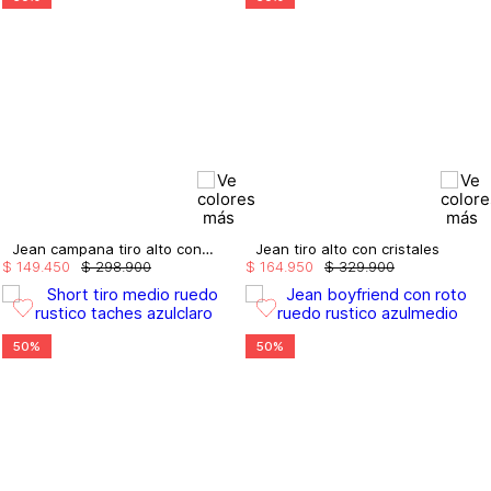
Jean campana tiro alto con rotos
Jean tiro alto con cristales
$
149
.
450
$
298
.
900
$
164
.
950
$
329
.
900
50%
50%