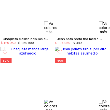
Chaqueta clasico bolsillos cuadrados
Jean bota recta tiro medio con taches
$
129
.
950
$
259
.
900
$
194
.
950
$
389
.
900
50%
50%