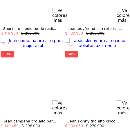
Short tiro medio ruedo rustico taches
Jean boyfriend con roto ruedo rustico
$
119
.
950
$
239
.
900
$
129
.
950
$
259
.
900
50%
50%
Jean campana tiro alto para mujer
Jean skinny tiro alto cinco bolsillos
$
149
.
450
$
298
.
900
$
139
.
950
$
279
.
900