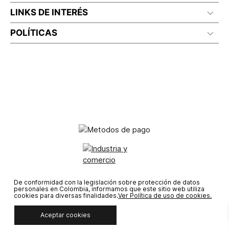
LINKS DE INTERÉS
POLÍTICAS
© COPYRIGHT 2020 STF GROUP S.A. TODOS LOS DERECHOS
De conformidad con la legislación sobre protección de datos
personales en Colombia, informamos que este sitio web utiliza
RESERVADOS.
cookies para diversas finalidades.
Ver Política de uso de cookies.
Aceptar cookies