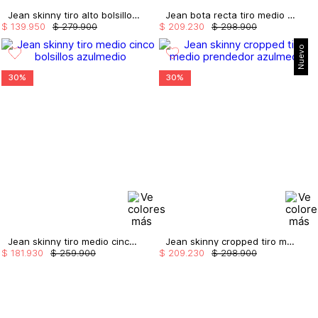
Jean skinny tiro alto bolsillos bordados
Jean bota recta tiro medio con broches
$
139
.
950
$
279
.
900
$
209
.
230
$
298
.
900
Nuevo
30%
30%
Jean skinny tiro medio cinco bolsillos
Jean skinny cropped tiro medio prendedor
$
181
.
930
$
259
.
900
$
209
.
230
$
298
.
900