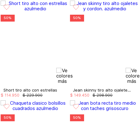
50%
50%
Short tiro alto con estrellas
Jean skinny tiro alto ojaletes y cordon.
$
114
.
950
$
229
.
900
$
149
.
450
$
298
.
900
50%
50%