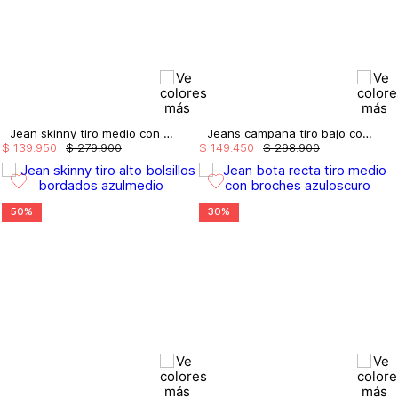
Jean skinny tiro medio con ribete
Jeans campana tiro bajo con cinturon
$
139
.
950
$
279
.
900
$
149
.
450
$
298
.
900
50%
30%