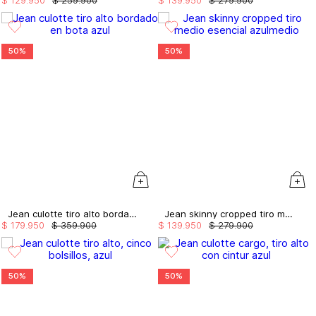
50%
50%
Jean culotte tiro alto bordado en bota
Jean skinny cropped tiro medio esencial
$
179
.
950
$
359
.
900
$
139
.
950
$
279
.
900
50%
50%