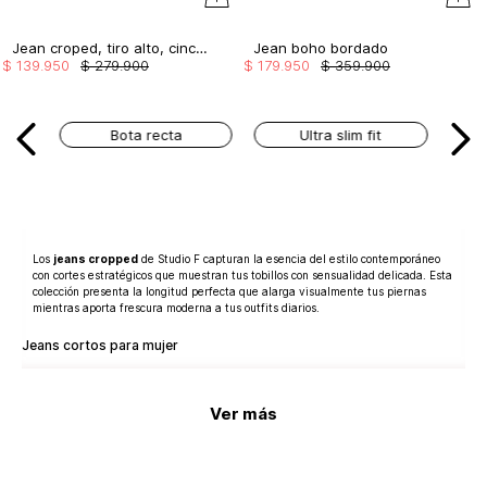
Jean croped, tiro alto, cinco bolsillos, con guardapolvo
Jean boho bordado
$
139
.
950
$
279
.
900
$
179
.
950
$
359
.
900
Bota recta
Ultra slim fit
Los
jeans cropped
de Studio F capturan la esencia del estilo contemporáneo
con cortes estratégicos que muestran tus tobillos con sensualidad delicada. Esta
colección presenta la longitud perfecta que alarga visualmente tus piernas
mientras aporta frescura moderna a tus outfits diarios.
Jeans cortos para mujer
Nuestros
jeans cortos para mujer
se caracterizan por su largo que termina
justo por encima del tobillo, creando un equilibrio perfecto entre cobertura y
Ver más
ventilación. Diseñados con la horma especializada de Studio F que realza tus
curvas naturales, garantizando comodidad y estilo inspirado en la autenticidad.
Jeans cropped de moda para mujer