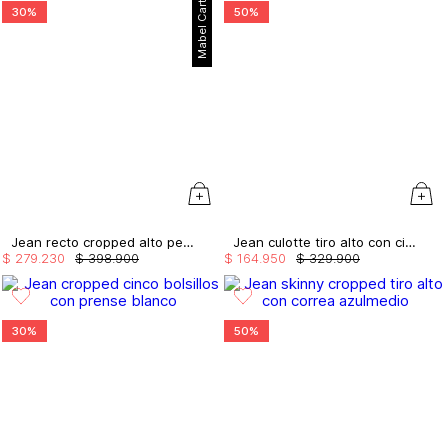
Mabel Cartagena
30%
50%
Jean recto cropped alto perlas costado
Jean culotte tiro alto con cinturon
$
279
.
230
$
398
.
900
$
164
.
950
$
329
.
900
30%
50%