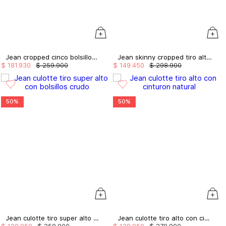
Jean cropped cinco bolsillos con prense
Jean skinny cropped tiro alto con correa
$
181
.
930
$
259
.
900
$
149
.
450
$
298
.
900
50%
50%
Jean culotte tiro super alto con bolsillos
Jean culotte tiro alto con cinturon
$
129
.
950
$
259
.
900
$
139
.
950
$
279
.
900