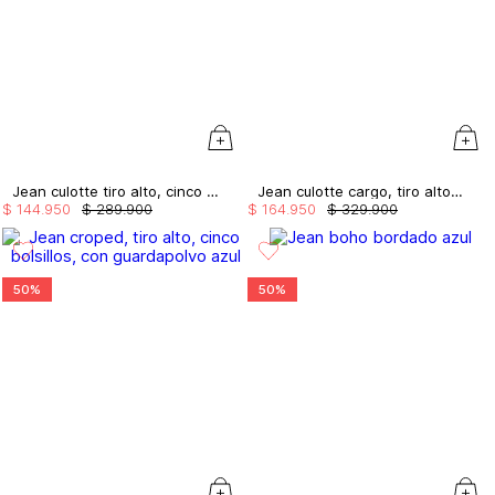
Jean culotte tiro alto, cinco bolsillos,
Jean culotte cargo, tiro alto con cintur
$
144
.
950
$
289
.
900
$
164
.
950
$
329
.
900
50%
50%