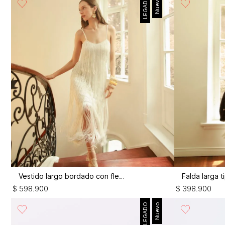
LEGADO
Nuevo
Vestido largo bordado con flecos
$
598
.
900
$
398
.
900
LEGADO
Nuevo