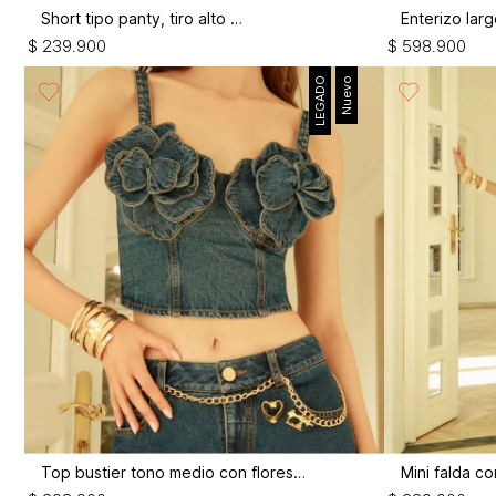
Short tipo panty, tiro alto alto
$
239
.
900
$
598
.
900
LEGADO
Nuevo
Top bustier tono medio con flores 3d