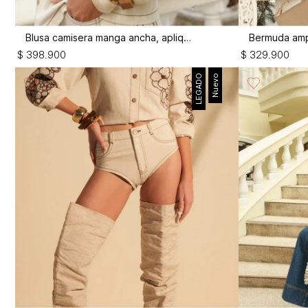
Blusa camisera manga ancha, apliques
$
398
.
900
$
329
.
900
LEGADO
Nuevo