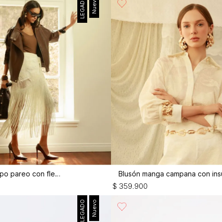
LEGADO
Nuevo
Falda larga tipo pareo con flecos
$
359
.
900
LEGADO
Nuevo