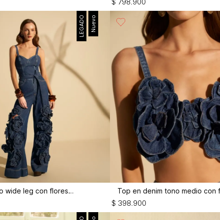
$
798
.
900
LEGADO
Nuevo
Enterizo largo wide leg con flores 3d
$
398
.
900