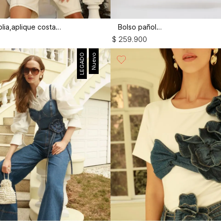
Bermuda amplia,aplique costados
Bolso pañoleta
$
259
.
900
LEGADO
Nuevo