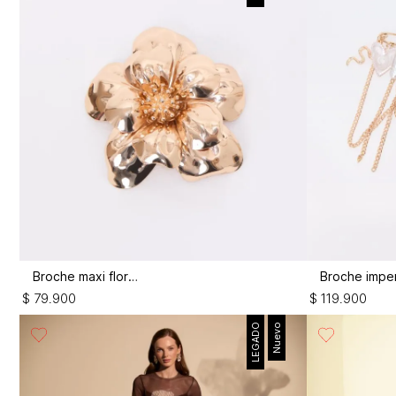
Broche maxi flor 3d
$
79
.
900
$
119
.
900
LEGADO
Nuevo