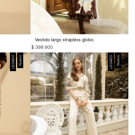
Vestido largo strapless globo
$
398
.
900
LEGADO
Nuevo
LEGADO
Nuevo