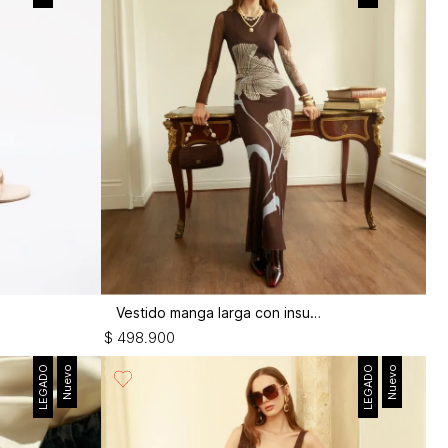
Vestido manga larga con insumos
$
498
.
900
LEGADO
Nuevo
LEGADO
Nuevo