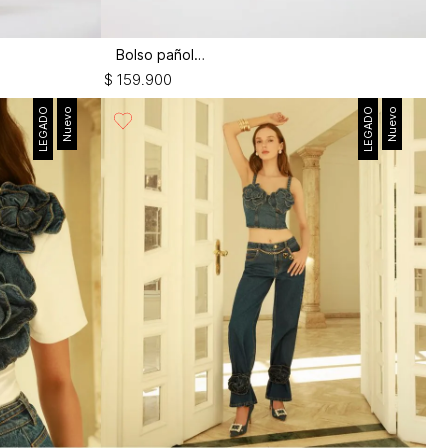
Bolso pañoleta
$
159
.
900
LEGADO
Nuevo
LEGADO
Nuevo