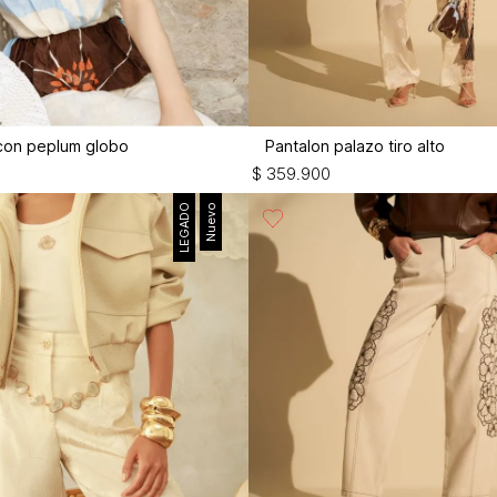
 con peplum globo
Pantalon palazo tiro alto
$
359
.
900
LEGADO
Nuevo