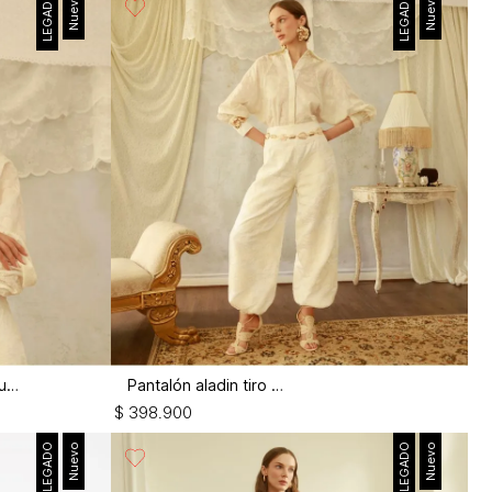
LEGADO
Nuevo
LEGADO
Nuevo
Blusón manga campana con insumo
Pantalón aladin tiro alto
$
398
.
900
LEGADO
Nuevo
LEGADO
Nuevo