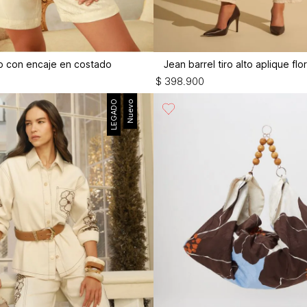
lto con encaje en costado
Jean barrel tiro alto aplique flo
$
398
.
900
LEGADO
Nuevo