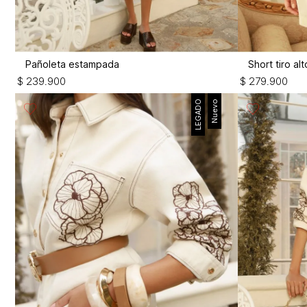
Pañoleta estampada
Short tiro a
$
239
.
900
$
279
.
900
LEGADO
Nuevo