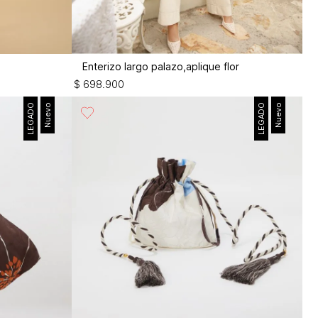
r
Enterizo largo palazo,aplique flor
$
698
.
900
LEGADO
Nuevo
LEGADO
Nuevo