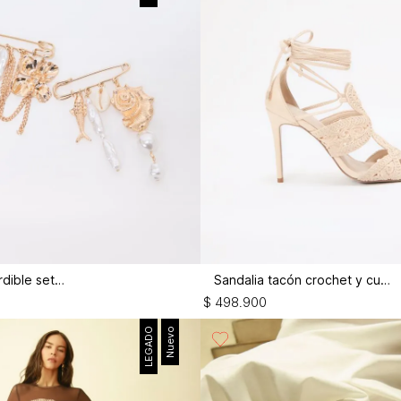
Broche imperdible set x2
Sandalia tacón crochet y cuero
$
498
.
900
LEGADO
Nuevo