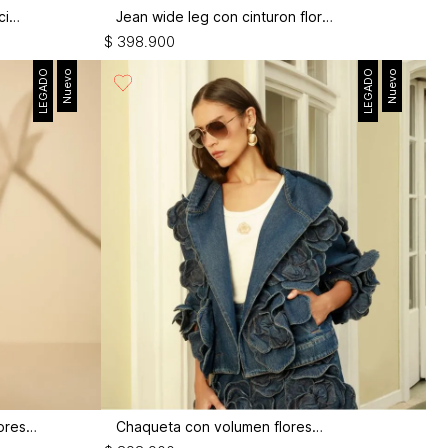
Camiseta manga corta con fruncido
Jean wide leg con cinturon flor 3d
$
398
.
900
LEGADO
Nuevo
LEGADO
Nuevo
Jean wide leg tiro medio con flores 3d
Chaqueta con volumen flores 3d