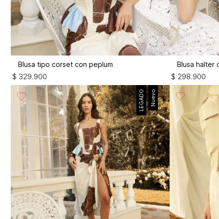
Blusa tipo corset con peplum
Blusa halter
$
329
.
900
$
298
.
900
LEGADO
Nuevo