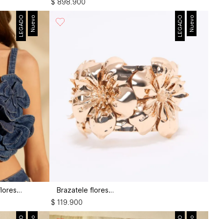
$
898
.
900
LEGADO
Nuevo
LEGADO
Nuevo
Top en denim tono medio con flores 3d
Brazatele flores 3d
$
119
.
900