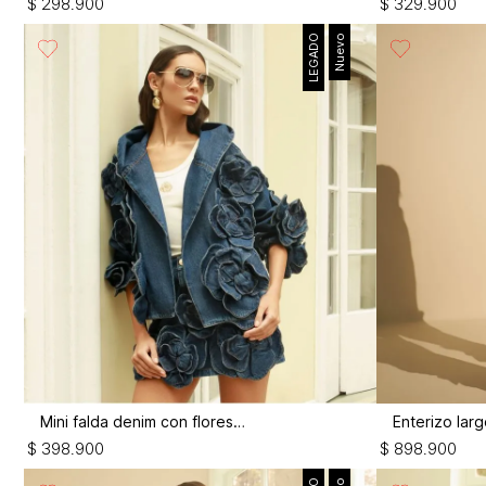
$
298
.
900
$
329
.
900
LEGADO
Nuevo
Mini falda denim con flores 3d
$
398
.
900
$
898
.
900