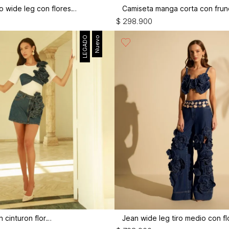
Enterizo largo wide leg con flores 3d
$
298
.
900
LEGADO
Nuevo
Mini falda con cinturon flor 3d