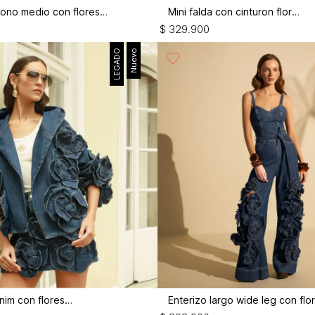
Top bustier tono medio con flores 3d
Mini falda con cinturon flor 3d
$
329
.
900
LEGADO
Nuevo
Mini falda denim con flores 3d