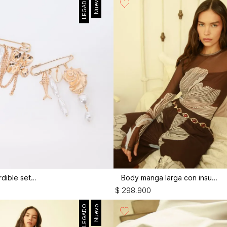
LEGADO
Nuevo
Broche imperdible set x2
Body manga larga con insumos
$
298
.
900
LEGADO
Nuevo