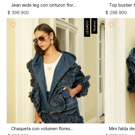
Jean wide leg con cinturon flor 3d
$
398
.
900
$
298
.
900
LEGADO
Nuevo
Chaqueta con volumen flores 3d