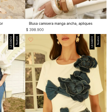
or
Blusa camisera manga ancha, apliques
$
398
.
900
LEGADO
Nuevo
LEGADO
Nuevo