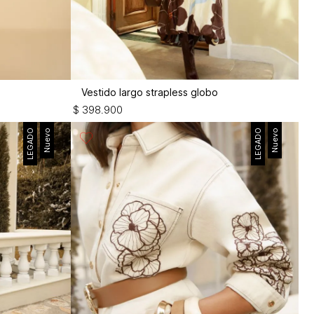
Vestido largo strapless globo
$
398
.
900
LEGADO
Nuevo
LEGADO
Nuevo