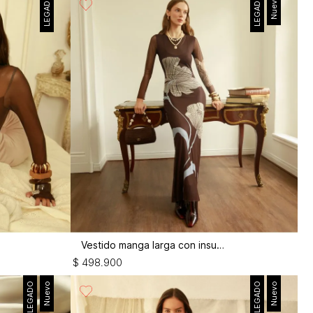
LEGADO
LEGADO
Nuevo
Vestido manga larga con insumos
$
498
.
900
LEGADO
Nuevo
LEGADO
Nuevo