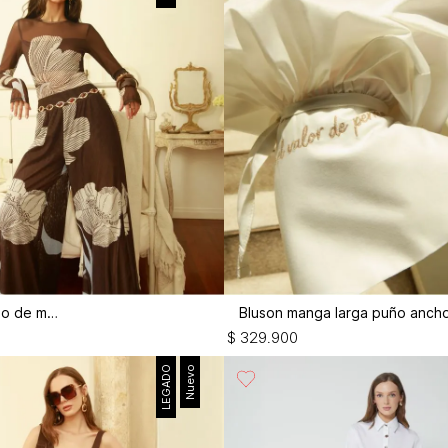
Pantalón largo de mesh
$
329
.
900
LEGADO
Nuevo