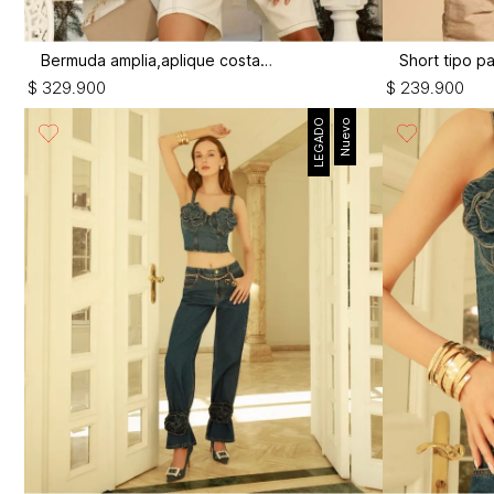
Bermuda amplia,aplique costados
$
329
.
900
$
239
.
900
LEGADO
Nuevo