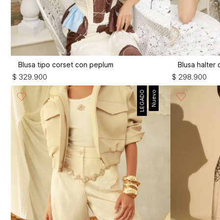
Blusa tipo corset con peplum
Blusa halter
$
329
.
900
$
298
.
900
LEGADO
Nuevo