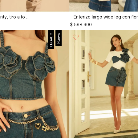
Short tipo panty, tiro alto alto
$
598
.
900
LEGADO
Nuevo