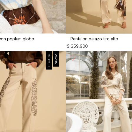
 con peplum globo
Pantalon palazo tiro alto
$
359
.
900
LEGADO
Nuevo