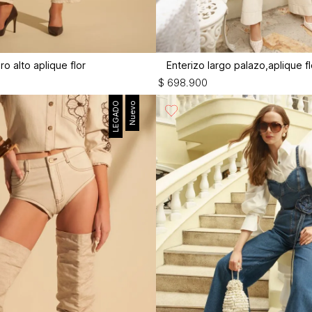
iro alto aplique flor
Enterizo largo palazo,aplique fl
$
698
.
900
LEGADO
Nuevo