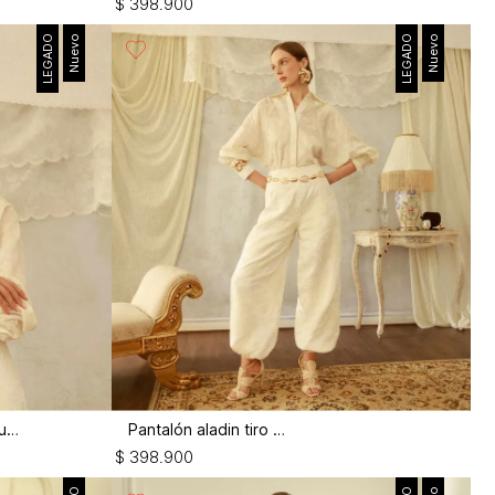
$
398
.
900
LEGADO
Nuevo
LEGADO
Nuevo
Blusón manga campana con insumo
Pantalón aladin tiro alto
$
398
.
900