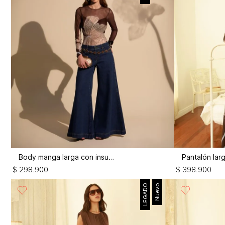
Body manga larga con insumos
$
298
.
900
$
398
.
900
LEGADO
Nuevo