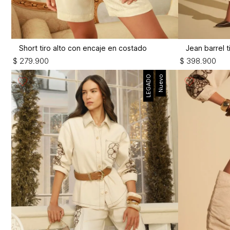
Short tiro alto con encaje en costado
Jean barrel t
$
279
.
900
$
398
.
900
LEGADO
Nuevo