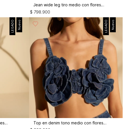
Jean wide leg tiro medio con flores 3d
$
798
.
900
LEGADO
Nuevo
LEGADO
Nuevo
Enterizo largo wide leg con flores 3d
Top en denim tono medio con flores 3d