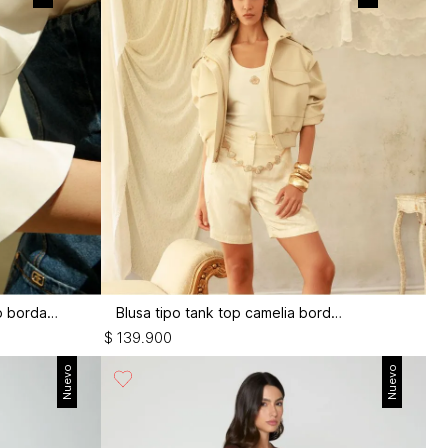
Bluson manga larga puño ancho bordado
Blusa tipo tank top camelia bordada
$
139
.
900
Nuevo
Nuevo