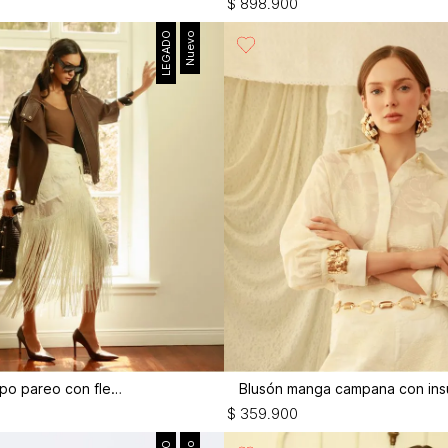
$
898
.
900
LEGADO
Nuevo
Falda larga tipo pareo con flecos
$
359
.
900