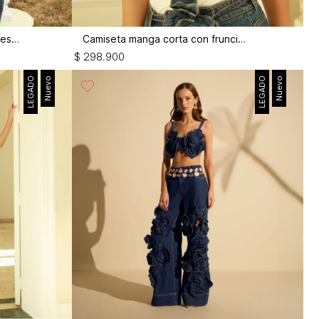
Enterizo largo wide leg con flores 3d
Camiseta manga corta con fruncido
$
298
.
900
LEGADO
Nuevo
LEGADO
Nuevo