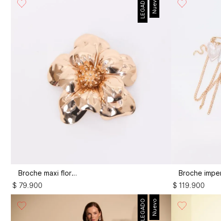
LEGADO
Nuevo
Broche maxi flor 3d
$
79
.
900
$
119
.
900
LEGADO
Nuevo