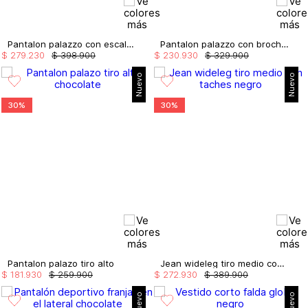
Pantalon palazzo con escalerilla
Pantalon palazzo con broches
$
279
.
230
$
398
.
900
$
230
.
930
$
329
.
900
Nuevo
Nuevo
30%
30%
Pantalon palazo tiro alto
Jean wideleg tiro medio con taches
$
181
.
930
$
259
.
900
$
272
.
930
$
389
.
900
Nuevo
Nuevo