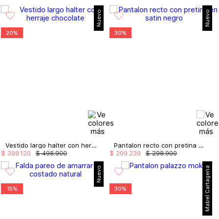
Nuevo
Nuevo
20%
30%
Vestido largo halter con herraje
Pantalon recto con pretina en satin
$
399
.
120
$
498
.
900
$
209
.
230
$
298
.
900
Nuevo
Mabel Cartagena
15%
30%