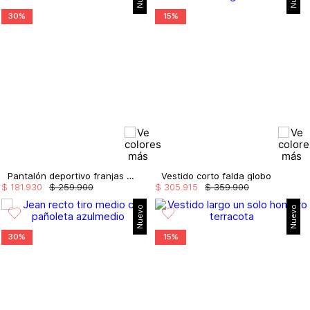
30%
15%
Pantalón deportivo franjas en el lateral
Vestido corto falda globo
$
181
.
930
$
259
.
900
$
305
.
915
$
359
.
900
Nuevo
Nuevo
30%
15%