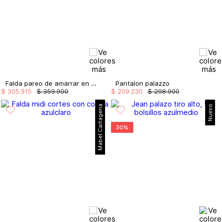
Falda pareo de amarrar en costado
Pantalon palazzo
$
305
.
915
$
359
.
900
$
209
.
230
$
298
.
900
Mabel Cartagena
Nuevo
30%