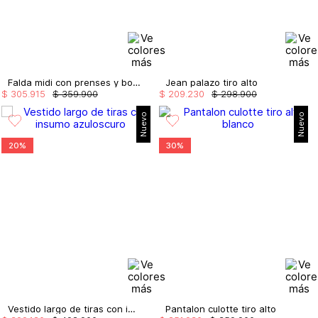
Falda midi con prenses y bolsillos
Jean palazo tiro alto
$
305
.
915
$
359
.
900
$
209
.
230
$
298
.
900
Nuevo
Nuevo
20%
30%
Vestido largo de tiras con insumo
Pantalon culotte tiro alto