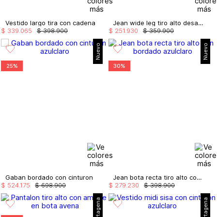
Vestido largo tira con cadena
Jean wide leg tiro alto desagujado
$
339
.
065
$
398
.
900
$
251
.
930
$
359
.
900
Nuevo
Nuevo
25%
30%
Gaban bordado con cinturon
Jean bota recta tiro alto con bordado
$
524
.
175
$
698
.
900
$
279
.
230
$
398
.
900