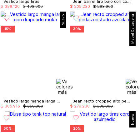
Vestido largo tiras
Jean barrel tiro bajo con cortes
$
399
.
120
$
498
.
900
$
209
.
230
$
298
.
900
Nuevo
Mabel Cartagena
15%
30%
Vestido largo manga larga con drapeado
Jean recto cropped alto perlas costado
$
305
.
915
$
359
.
900
$
279
.
230
$
398
.
900
Nuevo
50%
20%