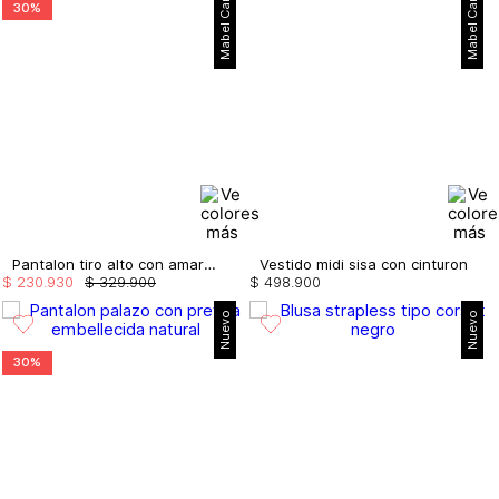
Mabel Cartagena
Mabel Cartagena
30%
Pantalon tiro alto con amarre en bota
Vestido midi sisa con cinturon
$
230
.
930
$
329
.
900
$
498
.
900
Nuevo
Nuevo
30%