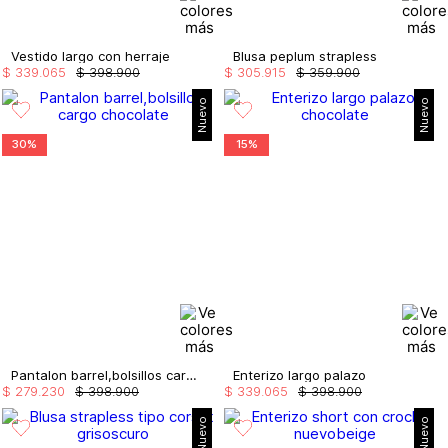
Vestido largo con herraje
Blusa peplum strapless
$
339
.
065
$
398
.
900
$
305
.
915
$
359
.
900
Nuevo
Nuevo
30%
15%
Pantalon barrel,bolsillos cargo
Enterizo largo palazo
$
279
.
230
$
398
.
900
$
339
.
065
$
398
.
900
Nuevo
Nuevo