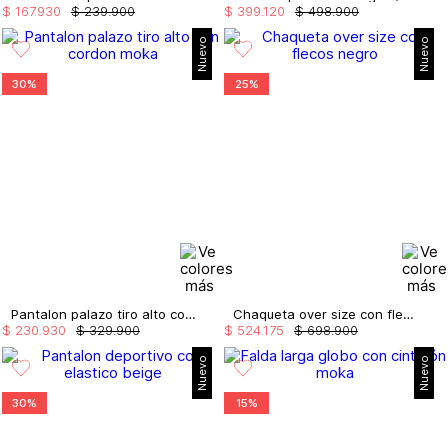
$
167
.
930
$
239
.
900
$
399
.
120
$
498
.
900
Nuevo
Nuevo
30%
25%
Pantalon palazo tiro alto con cordon
Chaqueta over size con flecos
$
230
.
930
$
329
.
900
$
524
.
175
$
698
.
900
Nuevo
Nuevo
30%
15%