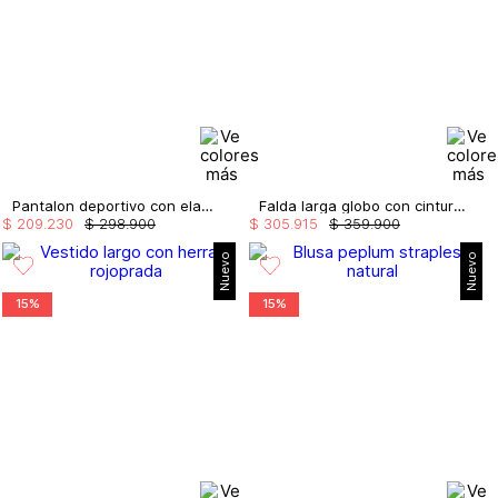
Pantalon deportivo con elastico
Falda larga globo con cinturón
$
209
.
230
$
298
.
900
$
305
.
915
$
359
.
900
Nuevo
Nuevo
15%
15%