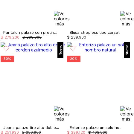
Pantalon palazo con pretina embellecida
Blusa strapless tipo corset
$
279
.
230
$
398
.
900
$
239
.
900
Nuevo
Nuevo
30%
20%
Jeans palazo tiro alto doble cordon
Enterizo palazo un solo hombro
$
251
.
930
$
359
.
900
$
399
.
120
$
498
.
900