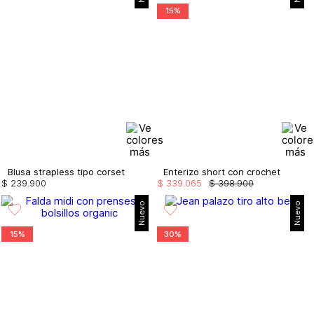
15%
Blusa strapless tipo corset
Enterizo short con crochet
$
239
.
900
$
339
.
065
$
398
.
900
Nuevo
Nuevo
15%
30%