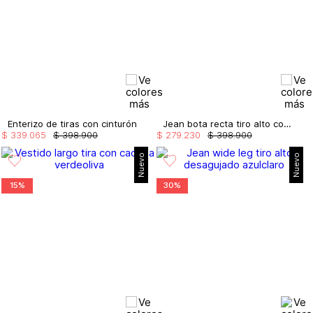
Enterizo de tiras con cinturón
Jean bota recta tiro alto con cristales
$
339
.
065
$
398
.
900
$
279
.
230
$
398
.
900
Nuevo
Nuevo
15%
30%