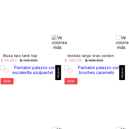
Blusa tipo tank top
Vestido largo tiras cordon
$
69
.
950
$
139
.
900
$
399
.
120
$
498
.
900
Nuevo
Nuevo
30%
30%