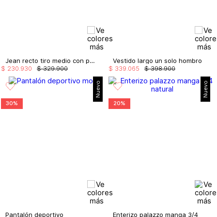
Jean recto tiro medio con pañoleta
Vestido largo un solo hombro
$
230
.
930
$
329
.
900
$
339
.
065
$
398
.
900
Nuevo
Nuevo
30%
20%
Pantalón deportivo
Enterizo palazzo manga 3/4