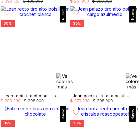
$
399
.
120
$
498
.
900
$
251
.
930
$
359
.
900
Nuevo
Nuevo
30%
30%
Jean recto tiro alto bolsillo en crochet
Jean palazo tiro alto bolsillo cargo
$
209
.
230
$
298
.
900
$
279
.
230
$
398
.
900
Nuevo
Nuevo
15%
30%